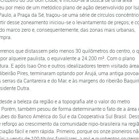
 Cruzeiro do Sul Golf Clube, e iniciou-se a busca de uma área
eu por meio de um metódico plano de ação desenvolvido por Is
Paulo, a Praça da Sé, traçou-se uma série de círculos concêntri
artir desse zoneamento iniciou-se o levantamento de preços; e 
a do marco zero e, consequentemente, das zonas mais urbanas,
ompra.
errenos que distassem pelo menos 30 quilômetros do centro, o 
 por alqueire paulista, o equivalente a 24.200 m². Com o plano
dura. E após Isao Ono e outros idealizadores terem visitado área
e Ribeirão Pires, terminaram optando por Arujá, uma antiga povo
as serras da Cantareira e do Mar, e às margens do ribeirão Baquir
sidente Dutra.
desde a beleza da região e a topografia até o valor do metro
 Porém, também pesou de forma determinante o fato de a área 
bes do Banco América do Sul e da Cooperativa Sul Brasil. Des
reforço ao crescimento da comunidade nipo-brasileira na regiã
ação fácil e nem rápida. Primeiro, porque os onze pioneiros n
oi a venda de 100 títulos familiares, a mil e quinhentos cruzeiro