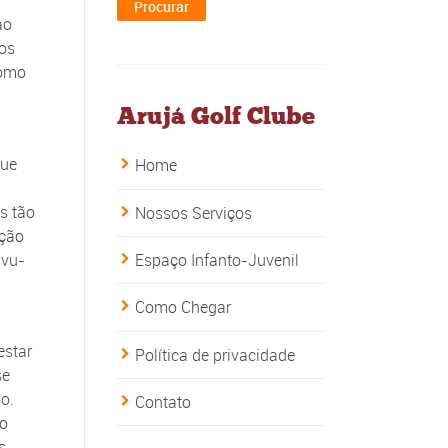
ao
cos
como
Arujá Golf Clube
que
Home
s tão
Nossos Serviços
ação
ivu-
Espaço Infanto-Juvenil
Como Chegar
estar
Política de privacidade
se
o.
Contato
ão
s