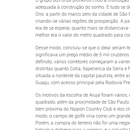
O grupo dos onze pioneiros criou a instituição
adequada à construção do sonho. E tudo se d
Ono: a partir do marco zero da cidade de São 
criando-se várias regiões de prospecção. A p
era de se esperar, quanto mais se distanciav
melhor era o valor do metro quadrado para c
Desse modo, concluiu-se que o ideal seriam t
significava um preço médio de 5 mil cruzeiros
definido, vários corretores começaram a varre
distintas quanto Cotia, Itapecerica da Serra 
situada a nordeste da capital paulista, entre 
Guaçu, com acesso principal pela Rodovia Pre
Os motivos da escolha de Arujá foram vários, 
quadrado, além da proximidade de São Paulo.
bem próxima do Nippon Country Club e dos clu
modo, o campo de golfe viria como um grande 
Porém, a compra do terreno não foi uma negoci
tinham o dinheiro para a compra, e a solução f