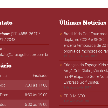
tato
Últimas Notícias
lefone:
(11) 4655-2627
/
Brasil Kids Golf Tour: rod
21
/
2048
dupla, no CCSP e SPGC,
encerra temporada de 201
il:
premia os melhores do ra
ntato@arujagolfclube.com.br
12 de dezembro de 2017
ário
Crianças do Espaço Kids 
Arujá Golf Clube, são des
unda
Fechado
na 4ª etapa do Golfe Nota
Embrase Golf Center.
Sex
7:00 às 17:00
1 de agosto de 2017
-Dom
6:30 às 19:00
TRIO MISTO
1 de agosto de 2017
ados
6:30 às 19:00