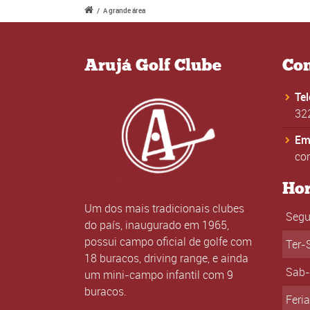
/
A grande área
Arujá Golf Clube
Con
Te
32
Ema
co
Hor
Um dos mais tradicionais clubes
Seg
do país, inaugurado em 1965,
possui campo oficial de golfe com
Ter-
18 buracos, driving range, e ainda
Sab
um mini-campo infantil com 9
buracos.
Feri