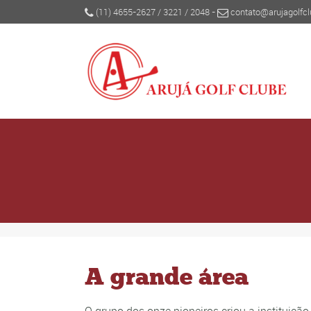
(11) 4655-2627
/
3221
/
2048
-
contato@arujagolfcl
A grande área