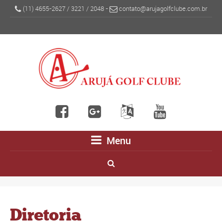
(11) 4655-2627
/
3221
/
2048
-
contato@arujagolfclube.com.br
Menu
Diretoria