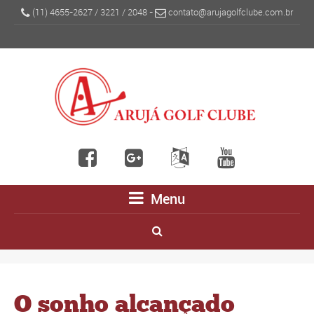
(11) 4655-2627
/
3221
/
2048
-
contato@arujagolfclube.com.br
Menu
O sonho alcançado