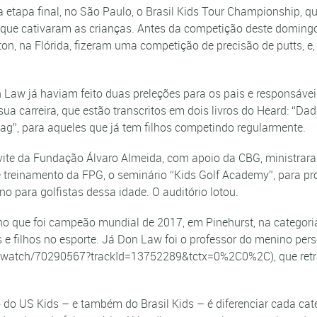
a etapa final, no São Paulo, o Brasil Kids Tour Championship, 
e que cativaram as crianças. Antes da competição deste doming
n, na Flórida, fizeram uma competição de precisão de putts, e
aw já haviam feito duas preleções para os pais e responsáveis 
carreira, que estão transcritos em dois livros do Heard: “Dad
Bag”, para aqueles que já tem filhos competindo regularmente.
ite da Fundação Álvaro Almeida, com apoio da CBG, ministrara
 treinamento da FPG, o seminário “Kids Golf Academy”, para pro
 para golfistas dessa idade. O auditório lotou.
ho que foi campeão mundial de 2017, em Pinehurst, na categoria 
is e filhos no esporte. Já Don Law foi o professor do menino pe
com/watch/70290567?trackId=13752289&tctx=0%2C0%2C), que retr
do US Kids – e também do Brasil Kids – é diferenciar cada cat