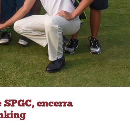
e SPGC, encerra
anking