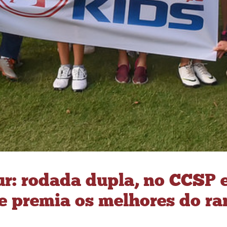
ur: rodada dupla, no CCSP 
e premia os melhores do r