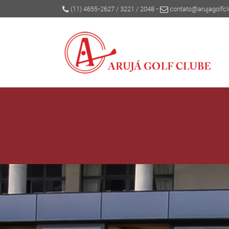
(11) 4655-2627
/
3221
/
2048
-
contato@arujagolfcl