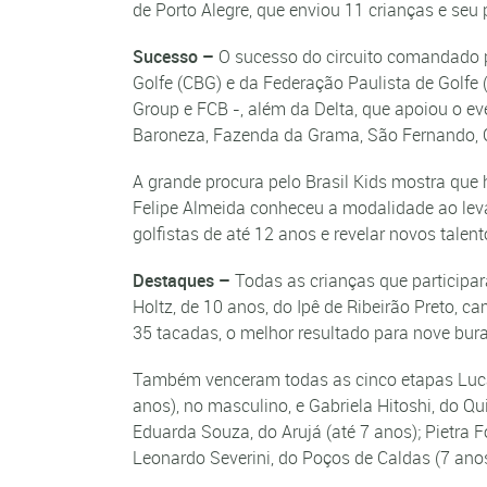
de Porto Alegre, que enviou 11 crianças e seu 
Sucesso –
O sucesso do circuito comandado po
Golfe (CBG) e da Federação Paulista de Golfe
Group e FCB -, além da Delta, que apoiou o e
Baroneza, Fazenda da Grama, São Fernando, 
A grande procura pelo Brasil Kids mostra qu
Felipe Almeida conheceu a modalidade ao levar
golfistas de até 12 anos e revelar novos tale
Destaques –
Todas as crianças que participa
Holtz, de 10 anos, do Ipê de Ribeirão Preto, 
35 tacadas, o melhor resultado para nove bur
Também venceram todas as cinco etapas Luca Al
anos), no masculino, e Gabriela Hitoshi, do 
Eduarda Souza, do Arujá (até 7 anos); Pietra F
Leonardo Severini, do Poços de Caldas (7 anos