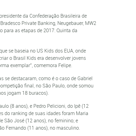
presidente da Confederação Brasileira de
 – Bradesco Private Banking, Neugebauer, MW2
o para as etapas de 2017: Quinta da
 que se baseia no US Kids dos EUA, onde
iar o Brasil Kids era desenvolver jovens
 forma exemplar”, comemora Felipe.
as se destacaram, como é o caso de Gabriel
 competição final, no São Paulo, onde somou
anos jogam 18 buracos).
lo (8 anos), e Pedro Pelicioni, do Ipê (12
ões do ranking de suas idades foram Maria
de São José (12 anos), no feminino; e
São Fernando (11 anos), no masculino.