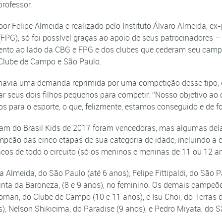
professor.
r Felipe Almeida e realizado pelo Instituto Álvaro Almeida, ex-
 (FPG), só foi possível graças ao apoio de seus patrocinadores
vento ao lado da CBG e FPG e dos clubes que cederam seu camp
Clube de Campo e São Paulo.
e havia uma demanda reprimida por uma competição desse tipo,
 seus dois filhos pequenos para competir. “Nosso objetivo ao cr
ntos para o esporte, o que, felizmente, estamos conseguido e de
ram do Brasil Kids de 2017 foram vencedoras, mas algumas del
campeão das cinco etapas de sua categoria de idade, incluindo a
acos de todo o circuito (só os meninos e meninas de 11 ou 12 
meida, do São Paulo (até 6 anos); Felipe Fittipaldi, do São Pau
Quinta da Baroneza, (8 e 9 anos), no feminino. Os demais campe
ornari, do Clube de Campo (10 e 11 anos), e Isu Choi, do Terras 
), Nelson Shikicima, do Paradise (9 anos), e Pedro Miyata, do 