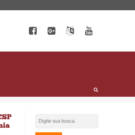
CCSP
mia