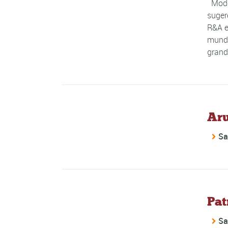
Moder
suger
R&A e
mundi
grand
Aru
Sa
Pat
Sa