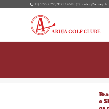
(11) 4655-2627
/
3221
/
2048
-
contato@arujagolfcl
Bra
e S
os 