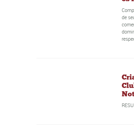
Compe
de se
comem
domin
respec
Cri
Clu
Not
RESU