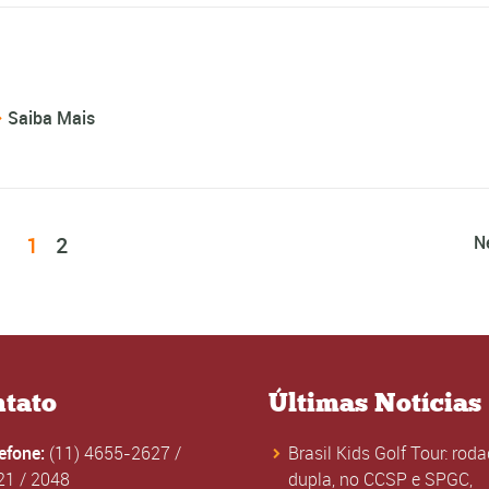
Saiba Mais
1
2
N
tato
Últimas Notícias
lefone:
(11) 4655-2627
/
Brasil Kids Golf Tour: rod
21
/
2048
dupla, no CCSP e SPGC,