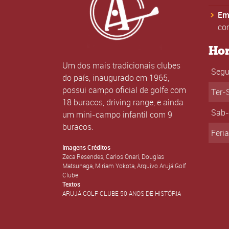
Ema
co
Hor
Um dos mais tradicionais clubes
Seg
do país, inaugurado em 1965,
possui campo oficial de golfe com
Ter-
18 buracos, driving range, e ainda
Sab
um mini-campo infantil com 9
buracos.
Feri
Imagens Créditos
Zeca Resendes, Carlos Onari, Douglas
Matsunaga, Miriam Yokota, Arquivo Arujá Golf
Clube
Textos
ARUJÁ GOLF CLUBE 50 ANOS DE HISTÓRIA