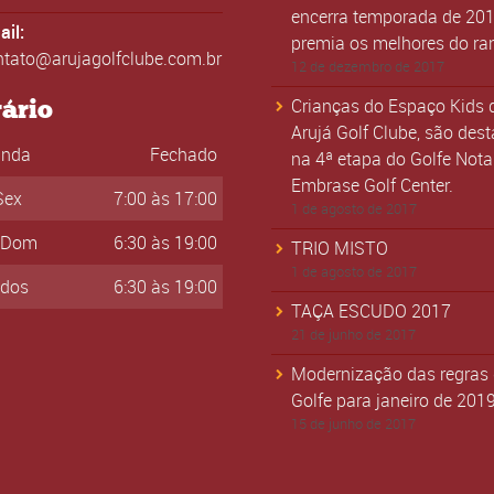
encerra temporada de 201
il:
premia os melhores do ra
ntato@arujagolfclube.com.br
12 de dezembro de 2017
ário
Crianças do Espaço Kids 
Arujá Golf Clube, são des
unda
Fechado
na 4ª etapa do Golfe Nota
Embrase Golf Center.
Sex
7:00 às 17:00
1 de agosto de 2017
-Dom
6:30 às 19:00
TRIO MISTO
1 de agosto de 2017
ados
6:30 às 19:00
TAÇA ESCUDO 2017
21 de junho de 2017
Modernização das regras
Golfe para janeiro de 2019
15 de junho de 2017