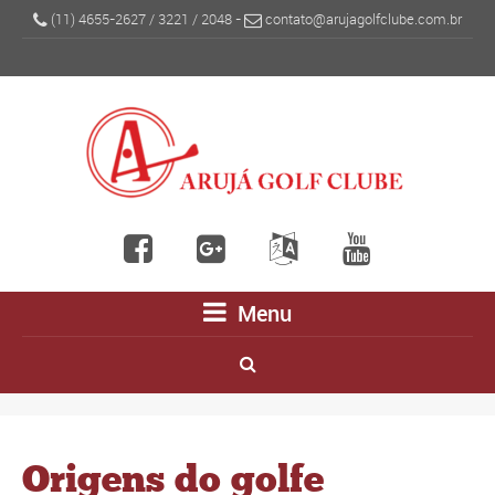
(11) 4655-2627
/
3221
/
2048
-
contato@arujagolfclube.com.br
Menu
Origens do golfe