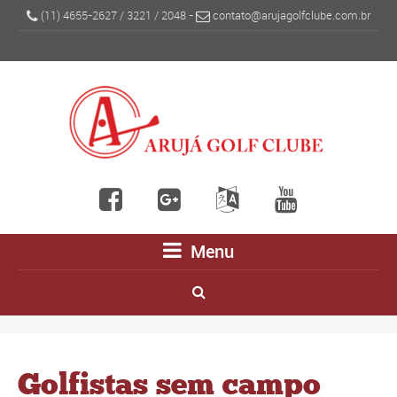
(11) 4655-2627
/
3221
/
2048
-
contato@arujagolfclube.com.br
Menu
Golfistas sem campo