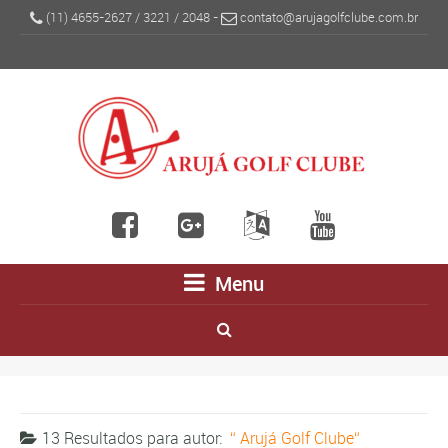
(11) 4655-2627
/
3221
/
2048
-
contato@arujagolfclube.com.br
Menu
13 Resultados para
autor:
Arujá Golf Clube