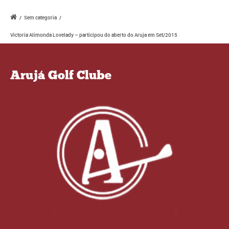
/
Sem categoria
/
Victoria Alimonda Lovelady – participou do aberto do Aruja em Set/2015
Arujá Golf Clube