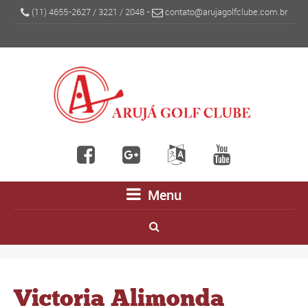
(11) 4655-2627
/
3221
/
2048
-
contato@arujagolfclube.com.br
Menu
Victoria Alimonda