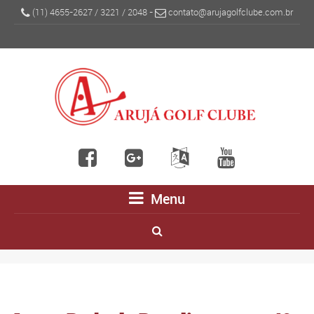
(11) 4655-2627
/
3221
/
2048
-
contato@arujagolfclube.com.br
Menu