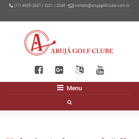
(11) 4655-2627
/
3221
/
2048
-
contato@arujagolfclube.com.br
Menu