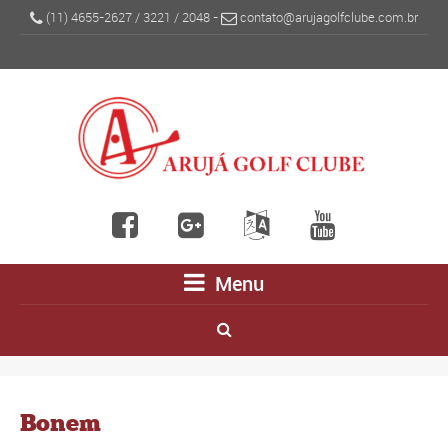
(11) 4655-2627
/
3221
/
2048
-
contato@arujagolfclube.com.br
Menu
Bonem